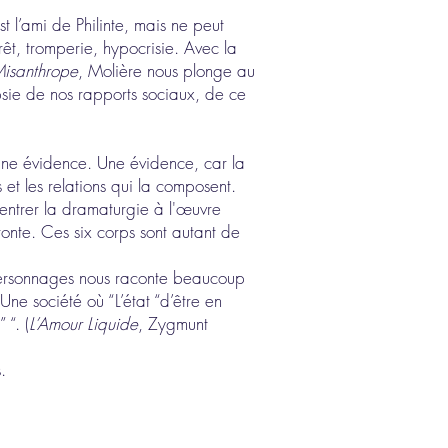
 l’ami de Philinte, mais ne peut
érêt, tromperie, hypocrisie. Avec la
isanthrope
, Molière nous plonge au
opsie de nos rapports sociaux, de ce
ne évidence. Une évidence, car la
 et les relations qui la composent.
centrer la dramaturgie à l'œuvre
ronte. Ces six corps sont autant de
x personnages nous raconte beaucoup
ne société où “L’état “d’être en
 “. (
L’Amour Liquide
, Zygmunt
.