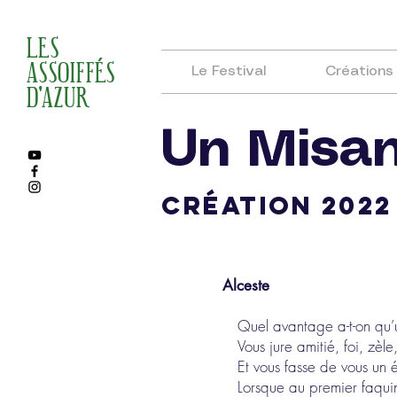
LES
ASSOIFFÉS
Le Festival
Créations
D'AZUR
Un Misa
création 2022
Alceste
Quel avantage a-t-on qu
Vous jure amitié, foi, zèle
Et vous fasse de vous un 
Lorsque au premier faquin 