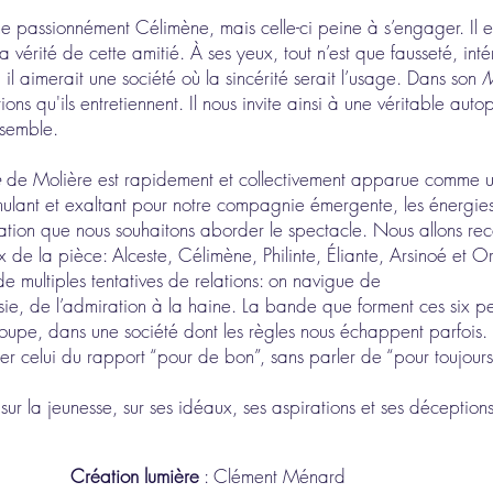
 passionnément Célimène, mais celle-ci peine à s’engager. Il est
la vérité de cette amitié. À ses yeux, tout n’est que fausseté, int
 il aimerait une société où la sincérité serait l’usage. Dans son
M
ons qu'ils entretiennent. Il nous invite ainsi à une véritable aut
ssemble.
e
de Molière est rapidement et collectivement apparue comme u
imulant et exaltant pour notre compagnie émergente, les énergies
elation que nous souhaitons aborder le spectacle. Nous allons re
 de la pièce: Alceste, Célimène, Philinte, Éliante, Arsinoé et O
de multiples tentatives de relations: on navigue de
lousie, de l’admiration à la haine. La bande que forment ces si
oupe, dans une société dont les règles nous échappent parfois. U
lier celui du rapport “pour de bon”, sans parler de “pour toujours”
ur la jeunesse, sur ses idéaux, ses aspirations et ses déceptions
​Création lumière
: Clément Ménard