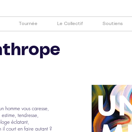
Tournée
Le Collectif
Soutiens
nthrope
’un homme vous caresse,
, estime, tendresse,
éloge éclatant,
il court en faire autant ?