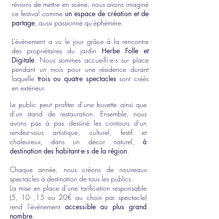
rêvions de mettre en scène, nous avons imaginé
ce festival comme
un espace de création et de
partage
, aussi passionné qu’éphémère.
L’évènement a vu le jour grâce à la rencontre
des propriétaires du jardin
Herbe Folle et
Digitale
. Nous sommes accueilli·e·s sur place
pendant un mois pour une résidence durant
laquelle
trois ou quatre spectacles
sont créés
en extérieur.
Le public peut profiter d’une buvette ainsi que
d’un stand de restauration. Ensemble, nous
avons pas à pas dessiné les contours d’un
rendez-vous artistique, culturel, festif et
chaleureux, dans un décor naturel,
à
destination des habitant·e·s de la région
.
Chaque année, nous créons de nouveaux
spectacles à destination de tous les publics.
La mise en place d’une tarification responsable
(5, 10 ,15 ou 20€ au choix par spectacle)
rend l'événement
accessible au plus grand
nombre
.