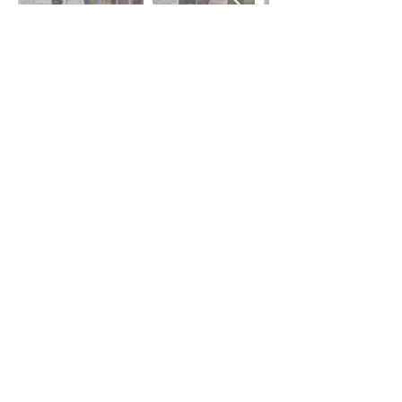
© 2026 Collectif Les Assoiffés
d'Azur
Graphiste de la Cie
:
ROUGECAROLE