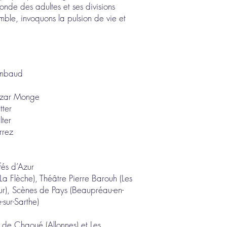
onde des adultes et ses divisions
semble, invoquons la pulsion de vie et
ambaud
azar Monge
ter
lter
errez
fés d’Azur
La Flèche), Théâtre Pierre Barouh (Les
r), Scènes de Pays (Beaupréau-en-
-sur-Sarthe)
 de Chaoué (Allonnes) et Les