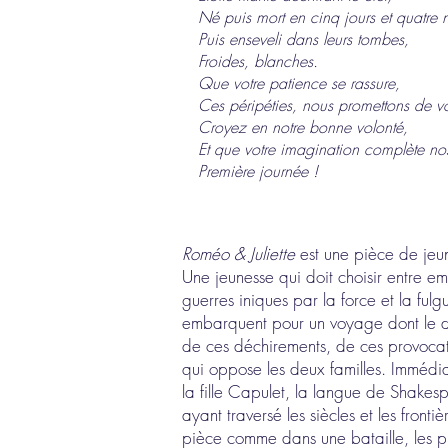
Né puis mort en cinq jours et quatre n
Puis enseveli dans leurs tombes,
Froides, blanches.
Que votre patience se rassure,
Ces péripéties, nous promettons de vo
Croyez en notre bonne volonté,
Et que votre imagination complète nos
Première journée !
Roméo & Juliette
est une pièce de jeun
Une jeunesse qui doit choisir entre em
guerres iniques par la force et la ful
embarquent pour un voyage dont le déco
de ces déchirements, de ces provocati
qui oppose les deux familles. Immédiat
la fille Capulet, la langue de Shakesp
ayant traversé les siècles et les fron
pièce comme dans une bataille, les p