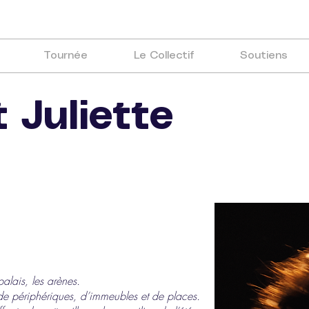
Tournée
Le Collectif
Soutiens
 Juliette
palais, les arènes.
e périphériques, d’immeubles et de places.