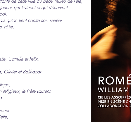
ante de cette ville au beau milieu de l’été,
jeunes qui trainent et qui s’énervent.
ool.
s qu’on tient contre soi, serrées.
a vôtre,
tte, Camille et Félix.
 Olivier et Balthazar.
tique,
 religieux, le Frère Laurent.
a.
 jouer
ette,