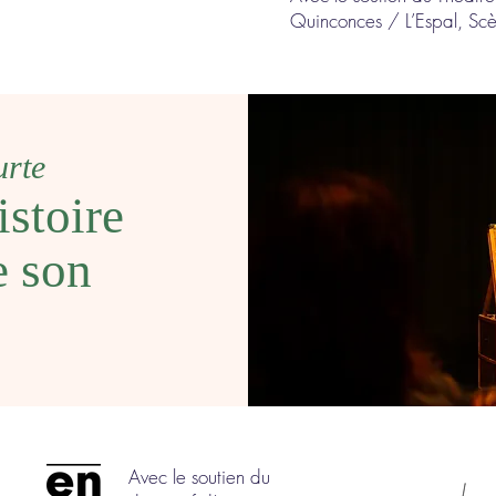
Quinconces / L’Espal, Scè
urte
istoire
e son
Avec le soutien du