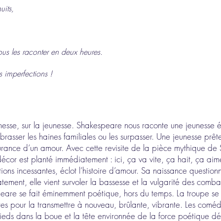
uits,
us les raconter en deux heures.
 imperfections !
esse, sur la jeunesse. Shakespeare nous raconte une jeunesse é
brasser les haines familiales ou les surpasser. Une jeunesse prêt
gurance d’un amour. Avec cette revisite de la pièce mythique de 
r est planté immédiatement : ici, ça va vite, ça hait, ça aime, 
ons incessantes, éclot l’histoire d’amour. Sa naissance question
ement, elle vient survoler la bassesse et la vulgarité des combat
eare se fait éminemment poétique, hors du temps. La troupe se sa
tières pour la transmettre à nouveau, brûlante, vibrante. Les com
ieds dans la boue et la tête environnée de la force poétique d