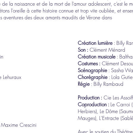
de la naissance et de la mort de l’amour adolescent, c’est le m
êtons l’oreille à cette histoire connue et trop vite oubliée, et en
 les aventures des deux amants maudits de Vérone dans
​Création lumière
: Billy R
Son :
Clément Ménard
in
Création musicale
: Balth
Costumes :
Clément Desout
Scénographie
: Sasha Wa
ie Lehuraux
Chorégraphie
: Lola Guti
Régie
: Billy Rambaud
Production :
Cie Les Assoif
Coproduction :
Le Carroi (
Herbiers), Le Dôme (Saumu
Mauges), L'Entracte (Sablé
 Maxime Crescini
Avec le soutien du Théâtre