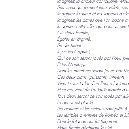
Imaginez la chaleur caniculaire, étouff
Ses vieux qui ferment leurs volets, ses 
Imaginez la sueur et les vapeurs d’alc
Imaginez les armes que l’on cache mai
Imaginez cette ville, qui pourrait être l
Où deux famille,
Égales en dignité,
Se déchirent.
Il y a les Capulet,
Qui ce soir seront joués par Paul, Julie
Et les Montaigu,
Dont les membres seront joués par Léa,
Ces deux clans, puissants, influents,
Vivent sous la loi d’un Prince fantoma
Et se couvrent de l’autorité morale d’un
Tous deux seront ce soir joués par Juli
Le décor est planté.
Les actrices et les acteurs sont prêts à
Les terribles aventures de Roméo et Juli
Dont le fatal amour fut fulgurant,
Étoile filante déchirant le ciel,