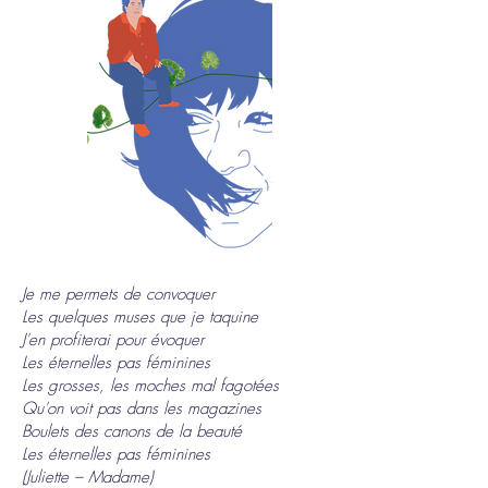
en ce
moment
Je me permets de convoquer
en tournée
Les quelques muses que je taquine
J'en profiterai pour évoquer
Les éternelles pas féminines
Les grosses, les moches mal fagotées
Qu'on voit pas dans les magazines
Boulets des canons de la beauté
Les éternelles pas féminines
(Juliette – Madame)