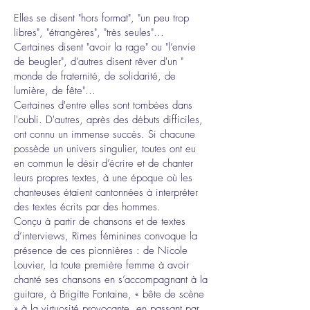
Elles se disent "hors format", "un peu trop
libres", "étrangères", "très seules"...
Certaines disent "avoir la rage" ou "l’envie
de beugler", d’autres disent rêver d'un "
monde de fraternité, de solidarité, de
lumière, de fête"…
Certaines d'entre elles sont tombées dans
l'oubli. D'autres, après des débuts difficiles,
ont connu un immense succès. Si chacune
possède un univers singulier, toutes ont eu
en commun le désir d’écrire et de chanter
leurs propres textes, à une époque où les
chanteuses étaient cantonnées à interpréter
des textes écrits par des hommes.
Conçu à partir de chansons et de textes
d’interviews, Rimes féminines convoque la
présence de ces pionnières : de Nicole
Louvier, la toute première femme à avoir
chanté ses chansons en s’accompagnant à la
guitare, à Brigitte Fontaine, « bête de scène
» à la virtuosité provocante, en passant par