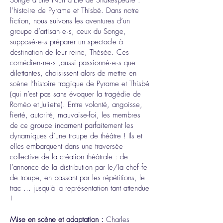
Songe d’une Nuit d’Été de Shakespeare :
l’histoire de Pyrame et Thisbé. Dans notre
fiction, nous suivons les aventures d’un
groupe d’artisan·e·s, ceux du Songe,
supposé·e·s préparer un spectacle à
destination de leur reine, Thésée. Ces
comédien·ne·s ,aussi passionné·e·s que
dilettantes, choisissent alors de mettre en
scène l’histoire tragique de Pyrame et Thisbé
(qui n’est pas sans évoquer la tragédie de
Roméo et Juliette). Entre volonté, angoisse,
fierté, autorité, mauvaise-foi, les membres
de ce groupe incarnent parfaitement les
dynamiques d’une troupe de théâtre ! Ils et
elles embarquent dans une traversée
collective de la création théâtrale : de
l’annonce de la distribution par le/la chef·fe
de troupe, en passant par les répétitions, le
trac … jusqu'à la représentation tant attendue
!
Mise en scène et adaptation :
Charles