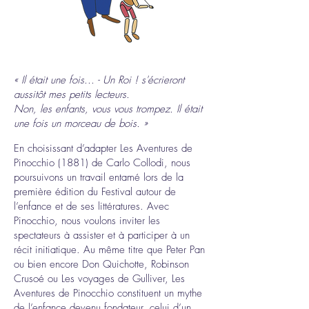
en ce
moment
« Il était une fois... - Un Roi ! s'écrieront
en tournée
aussitôt mes petits lecteurs.
Non, les enfants, vous vous trompez. Il était
une fois un morceau de bois. »
En choisissant d’adapter Les Aventures de
Pinocchio (1881) de Carlo Collodi, nous
poursuivons un travail entamé lors de la
première édition du Festival autour de
l’enfance et de ses littératures. Avec
Pinocchio, nous voulons inviter les
spectateurs à assister et à participer à un
récit initiatique. Au même titre que Peter Pan
ou bien encore Don Quichotte, Robinson
Crusoé ou Les voyages de Gulliver, Les
Aventures de Pinocchio constituent un mythe
de l’enfance devenu fondateur, celui d’un