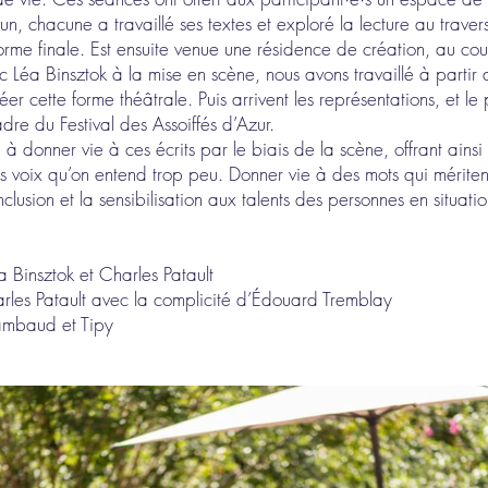
n, chacune a travaillé ses textes et exploré la lecture au traver
forme finale. Est ensuite venue une résidence de création, au cou
c Léa Binsztok à la mise en scène, nous avons travaillé à parti
éer cette forme théâtrale. Puis arrivent les représentations, et l
dre du Festival des Assoiffés d’Azur.
à donner vie à ces écrits par le biais de la scène, offrant ainsi
s voix qu’on entend trop peu. Donner vie à des mots qui mériten
’inclusion et la sensibilisation aux talents des personnes en situa
 Binsztok et Charles Patault
arles Patault avec la complicité d’Édouard Tremblay
Rambaud et Tipy