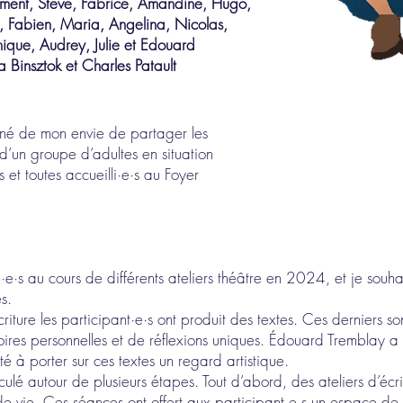
ément, Steve, Fabrice, Amandine, Hugo,
, Fabien, Maria, Angelina, Nicolas,
nique, Audrey, Julie et Edouard
 Binsztok et Charles Patault
 né de mon envie de partager les
s d’un groupe d’adultes en situation
 et toutes accueilli·e·s au Foyer
é·e·s au cours de différents ateliers théâtre en 2024, et je souha
s.
écriture les participant·e·s ont produit des textes. Ces derniers s
toires personnelles et de réflexions uniques. Édouard Tremblay a
té à porter sur ces textes un regard artistique.
ticulé autour de plusieurs étapes. Tout d’abord, des ateliers d’écri
de vie. Ces séances ont offert aux participant·e·s un espace de