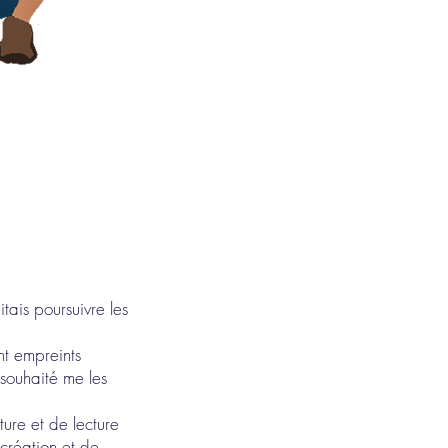
itais poursuivre les
ont empreints
 souhaité me les
ture et de lecture
 création et de