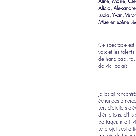
Aline, Marie, Cl
Alicia, Alexandre
Lucia, Yvan, Véro
Mise en scène Léa
Ce spectacle est
voix et les talent
de handicap, tous
de vie Ipolaïs.
Je les ai rencontr
échanges amorcé
Lors d’ateliers d’
d’émotions, d’his
partager, m’a invi
Le projet s’est ar
au sein du foyer 