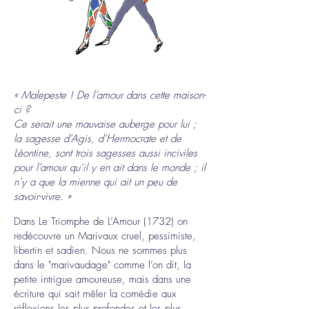
en ce
moment
« Malepeste ! De l’amour dans cette maison-
en tournée
ci ?
Ce serait une mauvaise auberge pour lui ;
la sagesse d’Agis, d’Hermocrate et de
Léontine, sont trois sagesses aussi inciviles
pour l’amour qu’il y en ait dans le monde ; il
n’y a que la mienne qui ait un peu de
savoir-vivre. »
Dans Le Triomphe de L’Amour (1732) on
redécouvre un Marivaux cruel, pessimiste,
libertin et sadien. Nous ne sommes plus
dans le "marivaudage" comme l’on dit, la
petite intrigue amoureuse, mais dans une
écriture qui sait mêler la comédie aux
réflexions les plus profondes et les plus