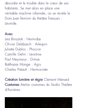
désordre et le trouble dans le cœur de ses
habitants. Se met alors en place une
véritable machine infernale, où se révèle le
Dom Juan féminin du théâtre français :
Léonide.
Avec​
Léa Binsztok : Hermidas
Olivier Debbasch : Arlequin
Juliette Dubloc : Phocion
Camille Gélin : Léontine
Paul Meynieux : Dimas
Balthazar Monge : Agis
Charles Patault : Hermocrate
Création lumière et régie
Clément Ménard
Costumes
Atelier costumes du Studio Théâtre
d’Asnières