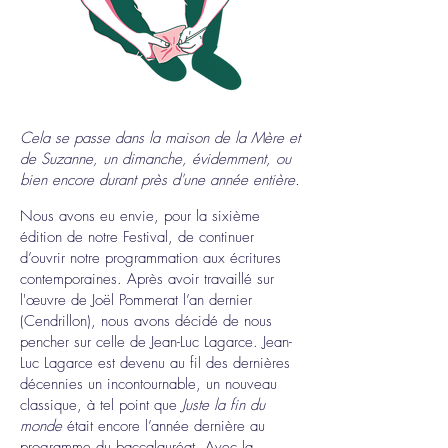
en ce
moment
Cela se passe dans la maison de la Mère et
en tournée
de Suzanne, un dimanche, évidemment, ou
bien encore durant près d'une année entière.
Nous avons eu envie, pour la sixième
édition de notre Festival, de continuer
d’ouvrir notre programmation aux écritures
contemporaines. Après avoir travaillé sur
l'œuvre de Joël Pommerat l’an dernier
(Cendrillon), nous avons décidé de nous
pencher sur celle de Jean-Luc Lagarce. Jean-
Luc Lagarce est devenu au fil des dernières
décennies un incontournable, un nouveau
classique, à tel point que
Juste la fin du
monde
était encore l’année dernière au
programme du baccalauréat. Avec la