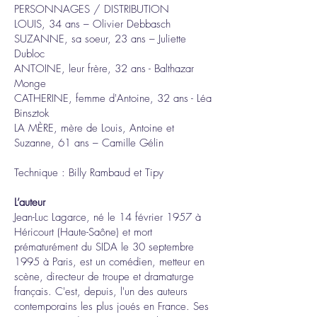
PERSONNAGES / DISTRIBUTION
LOUIS, 34 ans – Olivier Debbasch
SUZANNE, sa soeur, 23 ans – Juliette
Dubloc
ANTOINE, leur frère, 32 ans - Balthazar
Monge
CATHERINE, femme d'Antoine, 32 ans - Léa
Binsztok
LA MÈRE, mère de Louis, Antoine et
Suzanne, 61 ans – Camille Gélin
Technique : Billy Rambaud et Tipy
L’auteur
Jean-Luc Lagarce, né le 14 février 1957 à
Héricourt (Haute-Saône) et mort
prématurément du SIDA le 30 septembre
1995 à Paris, est un comédien, metteur en
scène, directeur de troupe et dramaturge
français. C'est, depuis, l'un des auteurs
contemporains les plus joués en France. Ses