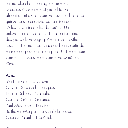
l’arme blanche, montagnes russes…
Douches écossaises et grand tam-tam
africain. Entrez, et vous verrez une fillette de
quinze ans poursuivie par un lion de
l’Atlas… Un incendie de forêt… Un
enlèvement en ballon… Et la petite reine
des gens du voyage présenter son python
rose… Et le nain au chapeau blanc sortir de
sa roulotte pour entrer en piste ! Et vous nous
verrez… Et vous vous verrez vous-même…
Rêver.
Avec
Léa Binsztok : Le Clown
Olivier Debbasch : Jacques
Juliette Dubloc : Nathalie
Camille Gélin : Garance
Paul Meynieux : Baptiste
Balthazar Monge : Le Chef de troupe
Charles Patault : Frédérick