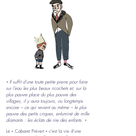
en ce
moment
« Il suffit d’une toute petite pierre pour faire
en tournée
sur l’eau les plus beaux ricochets et, sur la
plus pauvre place du plus pauvre des
villages, il y aura toujours, ou longtemps
encore – ce qui revient au même – le plus
pauvre des petits cirques, enluminé de mille
diamants : les éclats de rire des enfants. »
Le « Cabaret Prévert » c’est la vie d’une