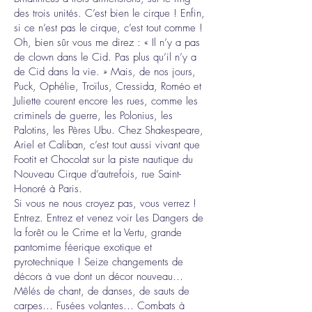
des trois unités. C’est bien le cirque ! Enfin,
si ce n’est pas le cirque, c’est tout comme !
Oh, bien sûr vous me direz : « Il n’y a pas
de clown dans le Cid. Pas plus qu’il n’y a
de Cid dans la vie. » Mais, de nos jours,
Puck, Ophélie, Troïlus, Cressida, Roméo et
Juliette courent encore les rues, comme les
criminels de guerre, les Polonius, les
Palotins, les Pères Ubu. Chez Shakespeare,
Ariel et Caliban, c’est tout aussi vivant que
Footit et Chocolat sur la piste nautique du
Nouveau Cirque d’autrefois, rue Saint-
Honoré à Paris.
Si vous ne nous croyez pas, vous verrez !
Entrez. Entrez et venez voir Les Dangers de
la forêt ou le Crime et la Vertu, grande
pantomime féerique exotique et
pyrotechnique ! Seize changements de
décors à vue dont un décor nouveau…
Mêlés de chant, de danses, de sauts de
carpes… Fusées volantes… Combats à