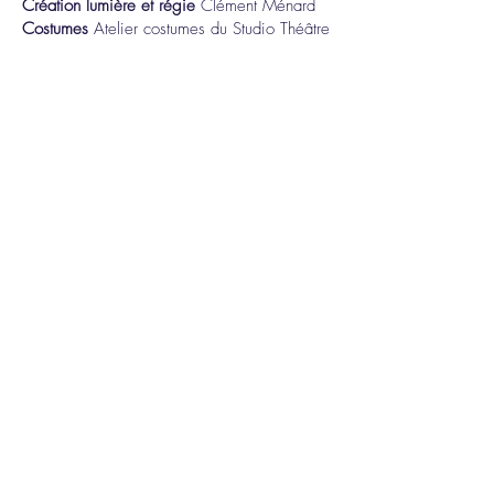
Création lumière et régie
Clément Ménard
Costumes
Atelier costumes du Studio Théâtre
d’Asnières