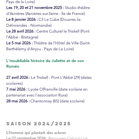
Pays de la Loire)
Les 19, 20 et 21 novembre 2025 :
Studio-théâtre
d’Asnières
(Asnières-sur-Seine - Ile de France)
Le 8 janvier 2026 :
C3 Le Cube
(Douvres-la-
Délivrandes - Normandie)
Le 28 avril 2026 :
Centre Culturel le Triskell (Pont
l’Abbé - Bretagne)
Le 5 mai 2026 :
Théâtre de l'Hôtel de Ville
(Saint-
Barthélemy d’Anjou - Pays de La Loire)
L'inoubliable histoire de Juliette et de son
Roméo
27 avril 2026 :
Le Triskell - Pont L’Abbé (29) (dates
scolaires)
7 mai 2026 :
Lycée Offranville (date scolaire en
partenariat avec l’association Rura)
28 mai 2026 :
Chantonnay (85) (date scolaire)
SAISON 2024/2025
L’Homme qui plantait des arbres
Le 22 septembre 2024 :
Bazouges-Cré sur Loir