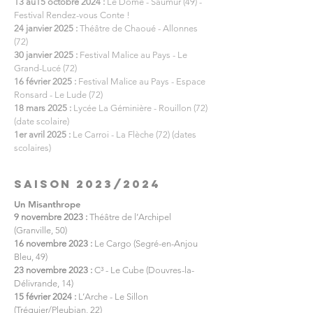
13 au15 octobre 2024 :
Le Dôme - Saumur (49) -
Festival Rendez-vous Conte !
24 janvier 2025 :
Théâtre de Chaoué - Allonnes
(72)
30 janvier 2025 :
Festival Malice au Pays - Le
Grand-Lucé (72)
16 février 2025 :
Festival Malice au Pays - Espace
Ronsard - Le Lude (72)
18 mars 2025 :
Lycée La Géminière - Rouillon (72)
(date scolaire)
1er avril 2025 :
Le Carroi - La Flèche (72) (dates
scolaires)
SAISON 2023/2024
Un Misanthrope
9 novembre 2023 :
Théâtre de l’Archipel
(Granville, 50)
16 novembre 2023 :
Le Cargo (Segré-en-Anjou
Bleu, 49)
23 novembre 2023 :
C³ - Le Cube (Douvres-la-
Délivrande, 14)
15 février 2024 :
L’Arche - Le Sillon
(Tréguier/Pleubian, 22)