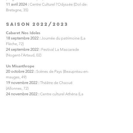
11 avril 2024 :
Centre Culturel l’Odyssée (Dol-de-
Bretagne, 35)
saison 2022/2023
Cabaret Nos Idoles
18 septembre 2022 :
Journée du patrimoine (La
Flèche, 72)
24 septembre 2022 :
Festival La Mascarade
(Nogent-l’Artaud, 02)
Un Misanthrope
20 octobre 2022 :
Scènes de Pays (Beaupréau-en-
mauges, 49)
19 novembre 2022 :
Théâtre de Chaoué
(Allonnes, 72)
24 novembre 2022 :
Centre culturel Athéna (La
Ferté Bernard, 72)
6 décembre 2022 :
Le Dôme (Saumur, 49)
8, 9, et 10 décembre 2022 :
Théâtre du Champ de
Bataille (Angers, 49)
17 janvier 2023 :
Festival Région en Scène Pays
de la Loire, Théâtre Quartier Libre (Ancenis, 44)