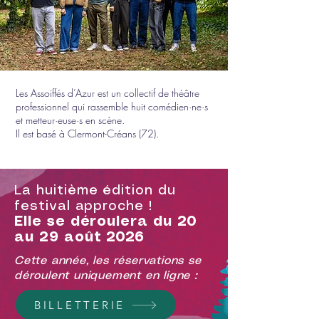
Les Assoiffés d’Azur est un collectif de théâtre
professionnel qui rassemble huit comédien·ne·s
et metteur·euse·s en scène.
Il est basé à Clermont-Créans (72).
La huitième édition du
festival approche !
Elle se déroulera du 20
au 29 août 2026
Cette année, les réservations se
déroulent uniquement en ligne :
BILLETTERIE