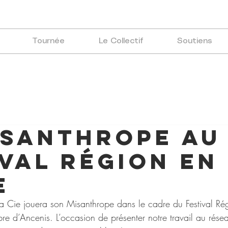
Tournée
Le Collectif
Soutiens
isanthrope au
val région en
e
a Cie jouera son Misanthrope dans le cadre du Festival Ré
bre d’Ancenis. L’occasion de présenter notre travail au rése